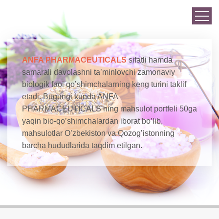
ANFA PHARMACEUTICALS
sifatli hamda
samarali davolashni ta’minlovchi zamonaviy
biologik faol qo’shimchalarning keng turini taklif
etadi. Bugungi kunda ANFA
PHARMACEUTICALS ning mahsulot portfeli 50ga
yaqin bio-qo’shimchalardan iborat bo’lib,
mahsulotlar O’zbekiston va Qozog’istonning
barcha hududlarida taqdim etilgan.