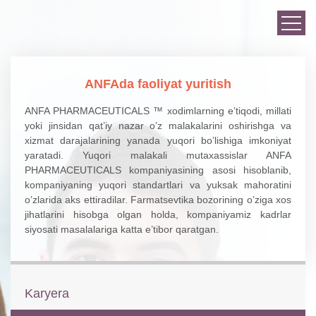
ANFAda faoliyat yuritish
ANFA PHARMACEUTICALS ™
xodimlarning e’tiqodi, millati
yoki jinsidan qat’iy nazar o’z malakalarini oshirishga va
xizmat darajalarining yanada yuqori bo’lishiga imkoniyat
yaratadi. Yuqori malakali mutaxassislar ANFA
PHARMACEUTICALS kompaniyasining asosi hisoblanib,
kompaniyaning yuqori standartlari va yuksak mahoratini
o’zlarida aks ettiradilar. Farmatsevtika bozorining o’ziga xos
jihatlarini hisobga olgan holda, kompaniyamiz kadrlar
siyosati masalalariga katta e’tibor qaratgan.
Karyera