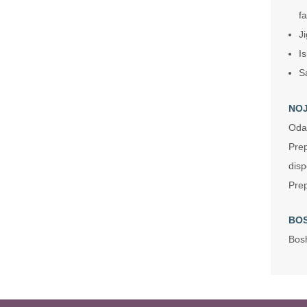
fa
Ji
Is
S
NOJ
Odat
Prep
disp
Prep
BOS
Bosh