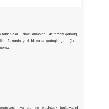
a tabletkalar – shakli dumaloq, ikki tomoni qabariq,
ilen flakonda yoki blisterda qodoqlangan. (1) –
iqnoma.
ratsiyasini va ularning biosintetik funksiyasini