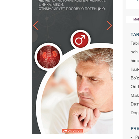
MA
TAR
Tabi
och 
himo
Tark
Bo‘z
Oddi
Makk
Dast
Dog‘
PRE
P