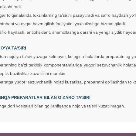
ollashtiradi.
gar to‘qimalarida toksinlarning ta’sirini pasaytiradi va safro haydash yo‘l
htahani va ovqat hazm qilish faoliyatini yaxshilashga hizmat qiladi.
afro haydash, antioksidant, shamollashga qarshi va yengil siydik hayda
O‘YA TA’SIRI
da nojo‘ya ta’siri yuzaga kelmaydi, ko‘pgina holatlarda preparatning yaxs
aratning ba’zi tarkibiy komponentamlariga yuqori sezuvchanlik holatlar
eptik buzilishlar kuzatilishi mumkin.
aratga yuqori sezuvchanlik holati kuzatilsa, preparatni qo‘llashdan to‘x
HQA PREPARATLAR BILAN O‘ZARO TA’SIRI
qa dori vositalari bilan qo‘llanilganda nojo‘ya ta’siri kuzatilmagan.