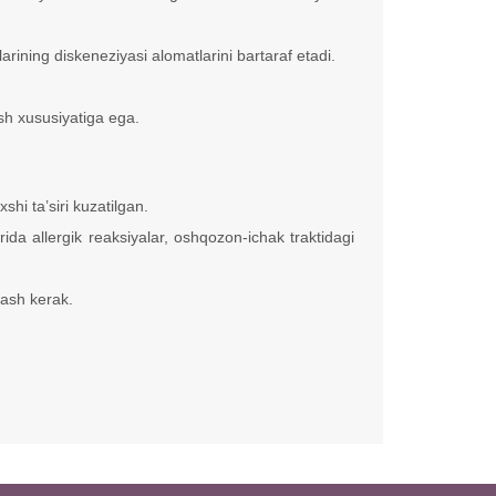
larining diskeneziyasi alomatlarini bartaraf etadi.
sh xususiyatiga ega.
hi ta’siri kuzatilgan.
ida allergik reaksiyalar, oshqozon-ichak traktidagi
tash kerak.