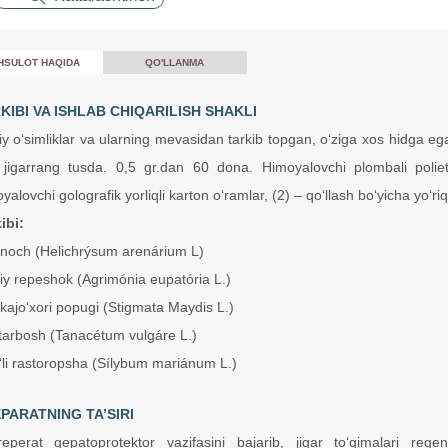
HSULOT HAQIDA
QO'LLANMA
KIBI VA ISHLAB CHIQARILISH SHAKLI
iy o‘simliklar va ularning mevasidan tarkib topgan, o‘ziga xos hidga eg
jigarrang tusda. 0,5 gr.dan 60 dona. Himoyalovchi plombali poliet
yalovchi golografik yorliqli karton o‘ramlar, (2) – qo‘llash bo‘yicha yo‘r
ibi:
noch (Helichrýsum arenárium L)
y repeshok (Agrimónia eupatória L.)
ajo‘xori popugi (Stigmata Maydis L.)
arbosh (Tanacétum vulgáre L.)
li rastoropsha (Sílybum mariánum L.)
PARATNING TA’SIRI
reperat gepatoprotektor vazifasini bajarib, jigar to‘qimalari regene