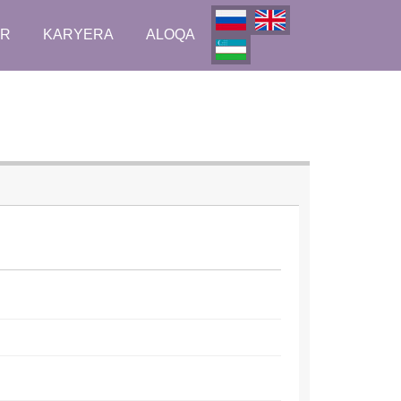
AR
KARYERA
ALOQA