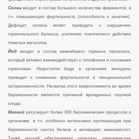
Селен
входит в состав большого количества ферментов, в
т.ч. повышающих фертильность (способность к зачатию).
Дефицит селена может приводить к нарушению
гормонального баланса, усилению токсического действия
тяжелых металлов.
Йод
входит в состав важнейшего гормона тироксина,
который активно взаимодействует с гипофизом и половыми
гормонами. Недостаток йода в организме женщины
приводит к снижению фертильности и эмоциональной
заторможенности. Нехватка этого микроэлемента во время
беременности является причиной врожденных пороков
плода.
Магний
регулирует более 300 биохимических процессов в
организме, в т.ч. особенно интенсивно протекающие при
беременности синтез белков и активацию аминокислот.
Также магний обеспечивает передачу электрических