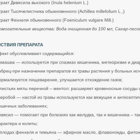
ракт Девясила высокого (Inula helenium L.)
ракт Тысячелистника обыкновенного (Achillea millefolium L.,)
ракт Фенхеля обыкновенного (Foeniculum vulgare Mill.)
омогательные вещества: Вода очищенная до 100 мл, Сахар-песо
СТВИЯ ПРЕПАРАТА
ект обусловливают содержащийся:
омашка — используется при спазмах кишечника, метеоризме и диаре
абрец-при назначении препаратов из травы растения у больных исч
ормализуется пищеварение, улучшается отхождение газов;
 листьях мяты перечной – ментол: расширяет кровеносные сосуды се
веробой — настой из травы используются как вяжущее и антисептич
ишечных заболеваниях;
евясил — помогает при болезнях как желудка, так и кишечника – та
арактера и колиты;
 плодах фенхеля и тимьяна — эфирное масло, флавоноиды, фито