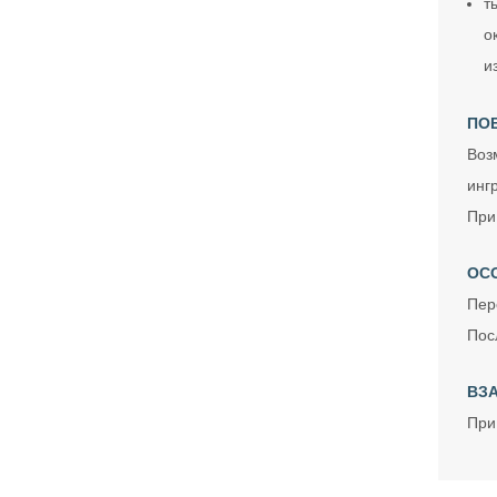
т
о
и
ПО
Воз
инг
При
ОС
Пер
Пос
ВЗ
При