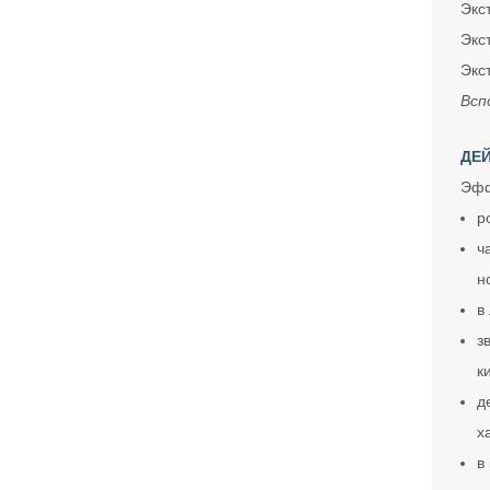
Экст
Экст
Экст
Всп
ДЕЙ
Эфф
р
ч
н
в
з
к
д
х
в