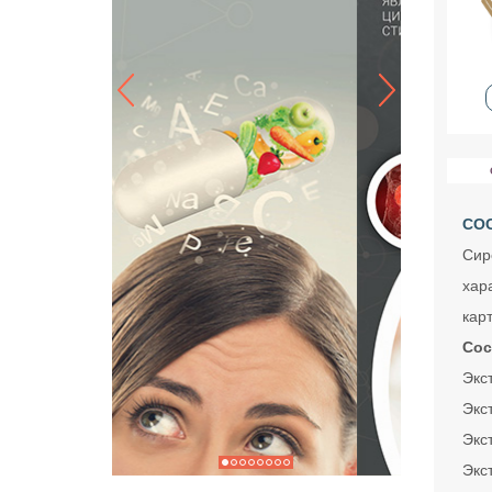
СОС
Сир
хар
кар
Сос
Экст
Экст
Экст
Экс