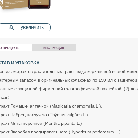
увеличить
О ПРОДУКТЕ
ИНСТРУКЦИЯ
ТАВ И УПАКОВКА
оп из экстрактов растительных трав в виде коричневой вязкой жидко
актерным запахом в оригинальных флаконах по 150 мл с защитной 
тонные с защитной фирменной голографической наклейкой; (2) ложк
тав:
ракт Ромашки аптечной (Matricāria chamomīlla L.).
ракт Чабрец ползучего (Thýmus vulgáris L.)
ракт Мяты перечной (Mentha piperita L.)
тракт Зверобоя продырявленного (Hypericum perforatum L.)