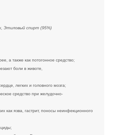
к, Этиловый спирт (95%)
е, а также как потогонное средство;
езают боли в животе,
рдце, легких и головного мозга;
еское средство при желудочно-
ких как язва, гастрит, поносы неинфекционного
нциды;