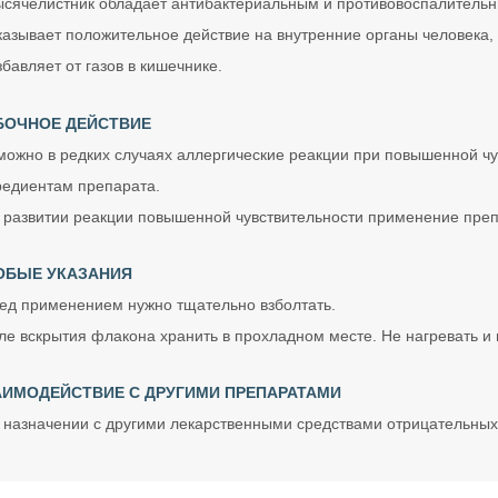
ысячелистник обладает антибактериальным и противовоспалительн
казывает положительное действие на внутренние органы человека, 
збавляет от газов в кишечнике.
БОЧНОЕ ДЕЙСТВИЕ
можно в редких случаях аллергические реакции при повышенной чу
редиентам препарата.
 развитии реакции повышенной чувствительности применение преп
ОБЫЕ УКАЗАНИЯ
ед применением нужно тщательно взболтать.
ле вскрытия флакона хранить в прохладном месте. Не нагревать и 
АИМОДЕЙСТВИЕ С ДРУГИМИ ПРЕПАРАТАМИ
 назначении с другими лекарственными средствами отрицательных