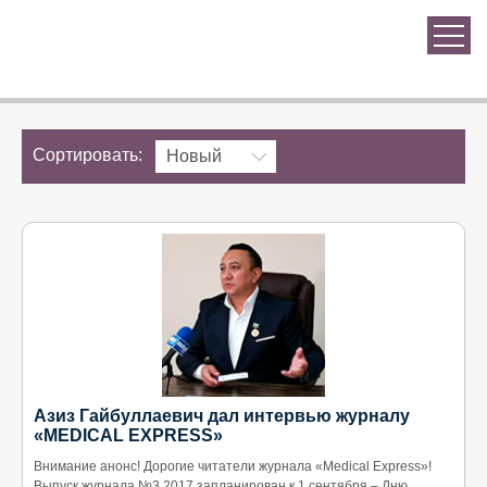
Сортировать:
Новый
Азиз Гайбуллаевич дал интервью журналу
«MEDICAL EXPRESS»
Внимание анонс! Дорогие читатели журнала «Мedical Еxpress»!
Выпуск журнала №3,2017 запланирован к 1 сентября – Дню