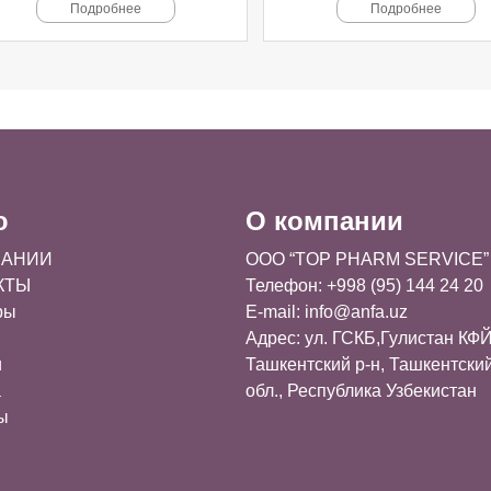
Подробнее
Подробнее
ю
О компании
ПАНИИ
OOO “TOP PHARM SERVICE”
КТЫ
Телефон: +998 (95) 144 24 20
ры
E-mail:
info@anfa.uz
Адрес: ул. ГСКБ,Гулистан КФЙ
и
Ташкентский р-н, Ташкентски
а
обл., Республика Узбекистан
ы