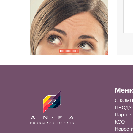
Мен
О КОМ
ПРОДУ
Партне
КСО
Новост