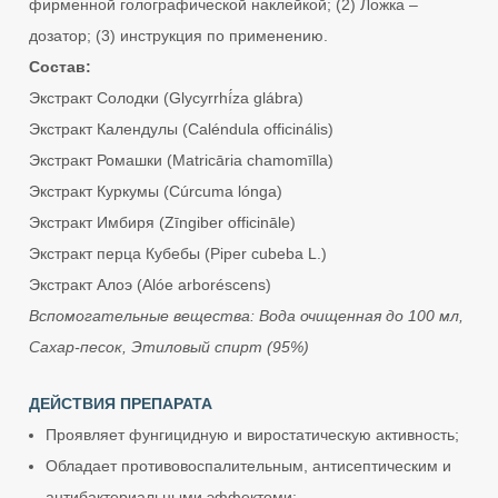
фирменной голографической наклейкой; (2) Ложка –
дозатор; (3) инструкция по применению.
Состав:
Экстракт Солодки (Glycyrrhí́za glábra)
Экстракт Календулы (Caléndula officinális)
Экстракт Ромашки (Matricāria chamomīlla)
Экстракт Куркумы (Cúrcuma lónga)
Экстракт Имбиря (Zīngiber officināle)
Экстракт перца Кубебы (Piper cubeba L.)
Экстракт Алоэ (Alóe arboréscens)
Вспомогательные вещества: Вода очищенная до 100 мл,
Сахар-песок, Этиловый спирт (95%)
ДЕЙСТВИЯ ПРЕПАРАТА
Проявляет фунгицидную и виростатическую активность;
Обладает противовоспалительным, антисептическим и
антибактериальными эффектоми;