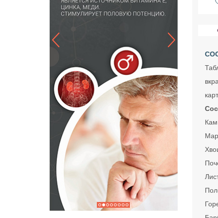
СО
Таб
вкр
кар
Сос
Камн
Мар
Хво
Поче
Лист
Пол-
Горе
Барб