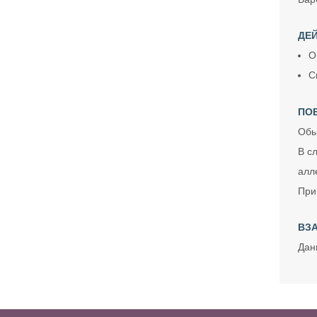
ДЕЙ
О
С
ПО
Обы
В с
алл
При
ВЗ
Дан