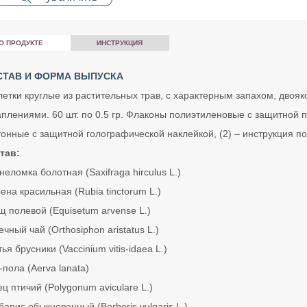
О ПРОДУКТЕ
ИНСТРУКЦИЯ
СТАВ И ФОРМА ВЫПУСКА
летки круглые из растительных трав, с характерным запахом, двояко
аплениями. 60 шт. по 0.5 гр. Флаконы полиэтиленовые с защитной п
тонные с защитной голографической наклейкой, (2) – инструкция п
тав:
еломка болотная (Saxifraga hirculus L.)
ена красильная (Rubia tinctorum L.)
щ полевой (Equisetum arvense L.)
чный чай (Orthosiphon aristatus L.)
ья брусники (Vaccinium vitis-idaea L.)
пола (Aerva lanata)
ц птичий (Polygonum aviculare L.)
арис обыкновенный (Berberis vulgaris L.)