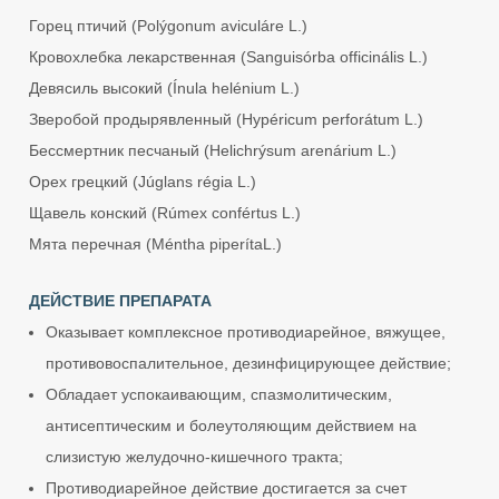
Горец птичий (Polýgonum aviculáre L.)
Кровохлебка лекарственная (Sanguisórba officinális L.)
Девясиль высокий (Ínula helénium L.)
Зверобой продырявленный (Hypéricum perforátum L.)
Бессмертник песчаный (Helichrýsum arenárium L.)
Орех грецкий (Júglans régia L.)
Щавель конский (Rúmex confértus L.)
Мята перечная (Méntha piperítaL.)
ДЕЙСТВИЕ ПРЕПАРАТА
Оказывает комплексное противодиарейное, вяжущее,
противовоспалительное, дезинфицирующее действие;
Обладает успокаивающим, спазмолитическим,
антисептическим и болеутоляющим действием на
слизистую желудочно-кишечного тракта;
Противодиарейное действие достигается за счет