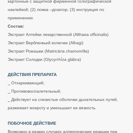
картонные с защитной фирменной голографической
наклейкой; (2) ложка –дозатор; (3) инструкция по
применению.
Состав:
Экстракт Алтейки лекарственной (Althaea officinalis)
Экстракт Верблюжьей колючки (Alhagi)
Экстракт Ромашки (Matricāria chamomīlla)
Экстракт Солодки (Glycyrrhí́za glábra)
ДЕЙСТВИЯ ПРЕПАРАТА
⎯ Отхаркивающий;
⎯ Противовоспалительный;
⎯ Действует на слизистые оболочки дыхательных путей,
разжижает мокроту и уменьшает ее вязкость.
ПОБОЧНОЕ ДЕЙСТВИЕ
Возможно в редких случаях аллергические реакции при