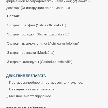
фирменной голографической наклейкой; (2) ложка –
дозатор; (3) инструкция по применению.
Состав:
Экстракт шалфея (Salvia officinalis L.)
Экстракт солодки (Glycyrrhiza glabra L.)
Экстракт тысячелистника (Achilléa millefólium)
Экстракт ромашки (Matricária)
Экстракт календулы (Caléndula officinális)
ДЕЙСТВИЕ ПРЕПАРАТА
⎯ Противомикробное и противовоспалительное;
⎯ Вяжущее и антисептическое;
⎯ Местное анестезирующее.