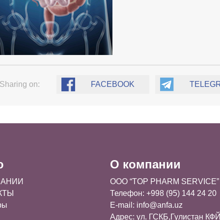
Sharing on:
FACEBOOK
TELEG
ю
О компании
ПАНИИ
OOO “TOP PHARM SERVICE”
КТЫ
Телефон: +998 (95) 144 24 20
ры
E-mail:
info@anfa.uz
Адрес: ул. ГСКБ,Гулистан КФЙ