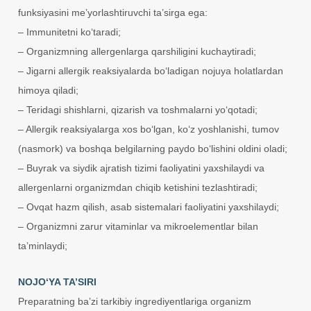
funksiyasini me’yorlashtiruvchi ta’sirga ega:
– Immunitetni ko‘taradi;
– Organizmning allergenlarga qarshiligini kuchaytiradi;
– Jigarni allergik reaksiyalarda bo‘ladigan nojuya holatlardan
himoya qiladi;
– Teridagi shishlarni, qizarish va toshmalarni yo‘qotadi;
– Allergik reaksiyalarga xos bo‘lgan, ko‘z yoshlanishi, tumov
(nasmork) va boshqa belgilarning paydo bo‘lishini oldini oladi;
– Buyrak va siydik ajratish tizimi faoliyatini yaxshilaydi va
allergenlarni organizmdan chiqib ketishini tezlashtiradi;
– Ovqat hazm qilish, asab sistemalari faoliyatini yaxshilaydi;
– Organizmni zarur vitaminlar va mikroelementlar bilan
ta’minlaydi;
NOJO‘YA TA’SIRI
Preparatning ba’zi tarkibiy ingrediyentlariga organizm