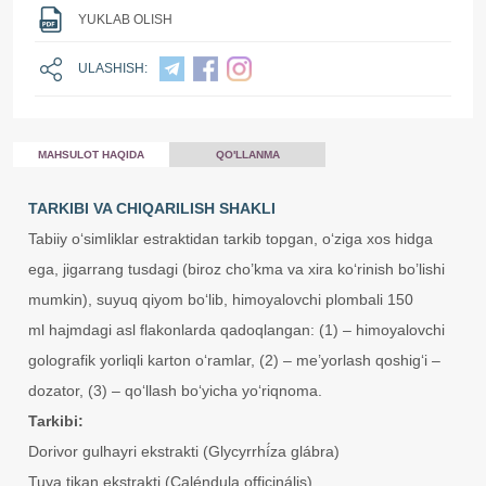
YUKLAB OLISH
ULASHISH:
MAHSULOT HAQIDA
QO'LLANMA
TARKIBI VA CHIQARILISH SHAKLI
Tabiiy o‘simliklar estraktidan tarkib topgan, o‘ziga xos hidga
ega, jigarrang tusdagi (biroz cho’kma va xira ko‘rinish bo’lishi
mumkin), suyuq qiyom bo‘lib, himoyalovchi plombali 150
ml hajmdagi asl flakonlarda qadoqlangan: (1) – himoyalovchi
golografik yorliqli karton o‘ramlar, (2) – me’yorlash qoshig‘i –
dozator, (3) – qo‘llash bo‘yicha yo‘riqnoma.
Tarkibi:
Dorivor gulhayri ekstrakti (Glycyrrhí́za glábra)
Tuya tikan ekstrakti (Caléndula officinális)