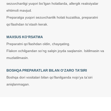
sezuvchanligi yuqori bo‘lgan holatlarda, allergik reaksiyalar
ehtimoli mavjud.
Preparatga yuqori sezuvchanlik holati kuzatilsa, preparatni
qo‘llashdan to‘xtash kerak.
MAXSUS KO‘RSATMA
Preparatni qo‘llashdan oldin, chayqating.
Flakon ochilgandan so‘ng salqin joyda saqlansin. Isitilmasin va
muzlatilmasin.
BOSHQA PREPARATLAR BILAN O‘ZARO TA’SIRI
Boshqa dori vositalari bilan qo‘llanilganda nojo‘ya ta’siri
aniqlanmagan.