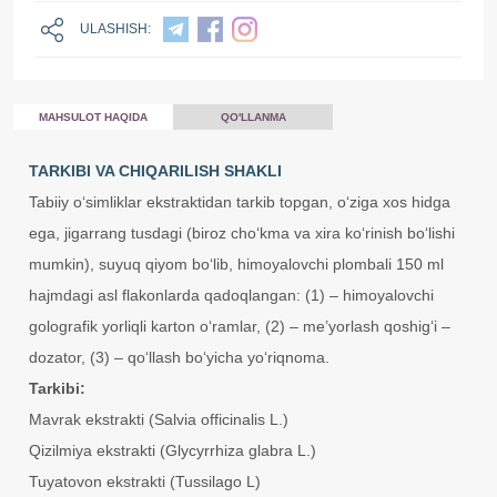
ULASHISH:
MAHSULOT HAQIDA
QO'LLANMA
TARKIBI VA CHIQARILISH SHAKLI
Tabiiy o‘simliklar ekstraktidan tarkib topgan, o‘ziga xos hidga
ega, jigarrang tusdagi (biroz cho‘kma va xira ko‘rinish bo‘lishi
mumkin), suyuq qiyom bo‘lib, himoyalovchi plombali 150 ml
hajmdagi asl flakonlarda qadoqlangan: (1) – himoyalovchi
golografik yorliqli karton o‘ramlar, (2) – me’yorlash qoshig‘i –
dozator, (3) – qo‘llash bo‘yicha yo‘riqnoma.
Tarkibi:
Mavrak ekstrakti (Salvia officinalis L.)
Qizilmiya ekstrakti (Glycyrrhiza glabra L.)
Tuyatovon ekstrakti (Tussilago L)