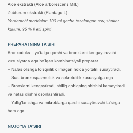
Aloe ekstrakti (Aloe arborescens Mill.)
Zubturum ekstrakti (Plantago L)
Yordamchi moddalar: 100 ml.gacha tozalangan suv, shakar
kukuni, 95 % li etil spirti
PREPARATNING TA’SIRI
Bronxodoks – yo‘talga qarshi va bronxlarni kengaytiruvchi
xususiyatga ega bo‘lgan kombinatsiyali preparat.
– Nafas olishga to‘sqinlik qilmagan holda yo‘talni susaytiradi.
– Sust bronxospazmolitik va sekretolitik xususiyatga ega.
– Bronxlarni kengaytiradi, shilliq qobiqning shishini kamaytiradi
va nafas olishni osonlashtiradi.
– Yallig‘lanishga va mikroblarga qarshi susaytiruvchi ta’sirga
ham ega.
NOJO‘YA TA’SIRI