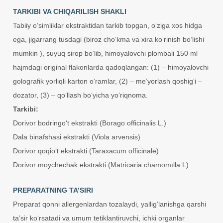
TARKIBI VA CHIQARILISH SHAKLI
Tabiiy o‘simliklar ekstraktidan tarkib topgan, o‘ziga xos hidga
ega, jigarrang tusdagi (biroz cho‘kma va xira ko‘rinish bo‘lishi
mumkin ), suyuq sirop bo‘lib, himoyalovchi plombali 150 ml
hajmdagi original flakonlarda qadoqlangan: (1) – himoyalovchi
golografik yorliqli karton o‘ramlar, (2) – me’yorlash qoshig‘i –
dozator, (3) – qo‘llash bo‘yicha yo‘riqnoma.
Tarkibi:
Dorivor bodringo‘t ekstrakti (Borago officinalis L.)
Dala binafshasi ekstrakti (Viola arvensis)
Dorivor qoqio‘t ekstrakti (Taraxacum officinale)
Dorivor moychechak ekstrakti (Matricāria chamomīlla L)
PREPARATNING TA’SIRI
Preparat qonni allergenlardan tozalaydi, yallig‘lanishga qarshi
ta’sir ko‘rsatadi va umum tetiklantiruvchi, ichki organlar