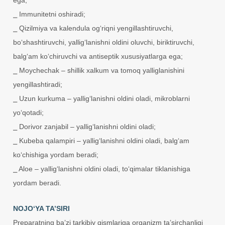
⎯ Immunitetni oshiradi;
⎯ Qizilmiya va kalendula og‘riqni yengillashtiruvchi,
bo‘shashtiruvchi, yallig‘lanishni oldini oluvchi, biriktiruvchi,
balg‘am ko‘chiruvchi va antiseptik xususiyatlarga ega;
⎯ Moychechak – shillik xalkum va tomoq yalliglanishini
yengillashtiradi;
⎯ Uzun kurkuma – yallig‘lanishni oldini oladi, mikroblarni
yo‘qotadi;
⎯ Dorivor zanjabil – yallig‘lanishni oldini oladi;
⎯ Kubeba qalampiri – yallig‘lanishni oldini oladi, balg‘am
ko‘chishiga yordam beradi;
⎯ Aloe – yallig‘lanishni oldini oladi, to‘qimalar tiklanishiga
yordam beradi.
NOJO‘YA TA’SIRI
Preparatning ba’zi tarkibiy qismlariga organizm ta’sirchanligi