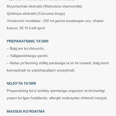
Moychechak ekstrakti (Matricāria chamomīlla)
Qizilmiya ekstrakti (Cúrcuma lónga)
Yordamchi moddalar: 100 ml.gacha tozalangan suv, shakar
kukuni, 95 % li etil spirit
PREPARATNING TA’SIRI
– Balg‘am ko‘chiruvchi;
– Yalliglanishlarga qarshi;
– Nafas yo‘llarining shilliq pardasiga ta’sir ko‘rsatadi, balg‘amni
kamaytiradi va yopishqoqligini susaytiradi.
NOJO‘YA TA’SIRI
Preparatning ba’zi tarkibiy qismlariga organizm ta’sirchanligi
yuqori bo’lgan holatlarda, allergik reaksiyalar ehtimoli mavjud.
MAXSUS KO’RSATMA