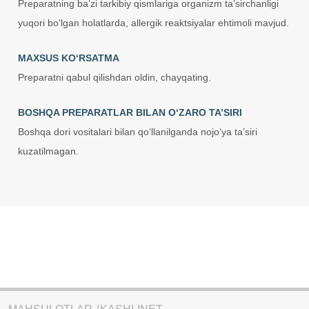
Preparatning ba’zi tarkibiy qismlariga organizm ta’sirchanligi
yuqori bo‘lgan holatlarda, allergik reaktsiyalar ehtimoli mavjud.
MAXSUS KO‘RSATMA
Preparatni qabul qilishdan oldin, chayqating.
BOSHQA PREPARATLAR BILAN O‘ZARO TA’SIRI
Boshqa dori vositalari bilan qo‘llanilganda nojo‘ya ta’siri
kuzatilmagan.