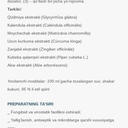
dozator, (3) – qo‘llash bo‘yicha yo‘riqnoma.
Tarkibi:
Qizilmiya ekstrakti (Glycyrrhí́za glábra)
Kalendula ekstrakti (Caléndula officinális)
Moychechak ekstrakti (Matricāria chamomīlla)
Uzun kurkuma ekstrakti (Cúrcuma lónga)
Zanjabil ekstrakti (Zīngiber officināle)
Kubeba qalampiri ekstrakti (Piper cubeba L.)
Aloe ekstrakti (Alóe arboréscens)
Yordamchi moddalar: 100 ml.gacha tozalangan suv, shakar
kukuni, 95 % li etil spirti
PREPARATNING TA’SIRI
⎯ Fungitsid va virostatik faollikni oshiradi;
⎯ Yallig’lanish, antiseptik va mikroblarga qarshi xususiyatga
ega;