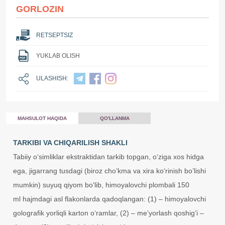
GORLOZIN
RETSEPTSIZ
YUKLAB OLISH
ULASHISH:
MAHSULOT HAQIDA
QO'LLANMA
TARKIBI VA CHIQARILISH SHAKLI
Tabiiy o‘simliklar ekstraktidan tarkib topgan, o‘ziga xos hidga
ega, jigarrang tusdagi (biroz cho’kma va xira ko‘rinish bo’lishi
mumkin) suyuq qiyom bo‘lib, himoyalovchi plombali 150
ml hajmdagi asl flakonlarda qadoqlangan: (1) – himoyalovchi
golografik yorliqli karton o‘ramlar, (2) – me’yorlash qoshig‘i –