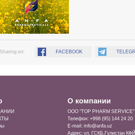
Sharing on:
FACEBOOK
TELEG
ю
О компании
ПАНИИ
OOO “TOP PHARM SERVICE”
КТЫ
Телефон: +998 (95) 144 24 20
ры
E-mail:
info@anfa.uz
Адрес: ул. ГСКБ,Гулистан КФЙ