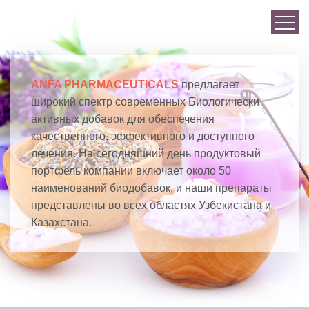
ANFA PHARMACEUTICALS
предлагает
широкий спектр современных Биологически
активных добавок для обеспечения
качественного, эффективного и доступного
лечения. На сегодняшний день продуктовый
портфель компании включает около 50
наименований биодобавок, и наши препараты
представлены во всех областях Узбекистана и
Казахстана.